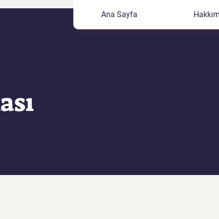
Ana Sayfa
Hakkım
kası