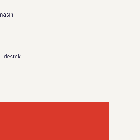
nmasını
bu
destek