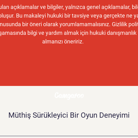
an açıklamalar ve bilgiler, yalnızca genel açıklamalar, bil
oluşur. Bu makaleyi hukuki bir tavsiye veya gerçekte ne 
nusunda bir öneri olarak yorumlamamalısınız. Gizlilik polit
amasında bilgi ve yardım almak için hukuki danışmanlık
almanızı öneririz.
Camgaroo
Müthiş Sürükleyici Bir Oyun Deneyimi