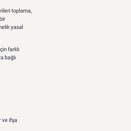
erileri toplama,
bir
nelik yasal
çin farklı
za bağlı
r ve ifşa