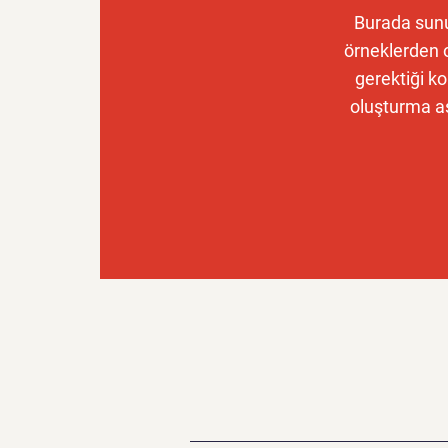
Burada sunul
örneklerden 
gerektiği ko
oluşturma aş