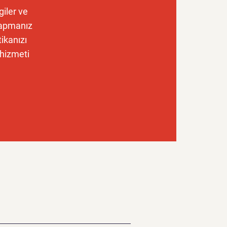
giler ve
yapmanız
ikanızı
 hizmeti