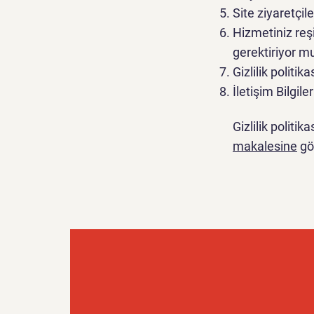
Site ziyaretçil
Hizmetiniz reşi
gerektiriyor m
Gizlilik politik
İletişim Bilgiler
Gizlilik politi
makalesine
göz