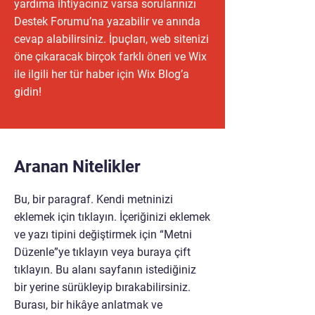
yardıma ihtiyacınız varsa sorularınızı
Destek Forumu’na yazabilir ve anında
cevap alabilirsiniz. İpuçları, web sitenizi
öne çıkaracak birçok farklı öneri ve Wix
ile ilgili her tür haber için Wix Blog’a
gidin!
Aranan Nitelikler
Bu, bir paragraf. Kendi metninizi
eklemek için tıklayın. İçeriğinizi eklemek
ve yazı tipini değiştirmek için “Metni
Düzenle”ye tıklayın veya buraya çift
tıklayın. Bu alanı sayfanın istediğiniz
bir yerine sürükleyip bırakabilirsiniz.
Burası, bir hikâye anlatmak ve