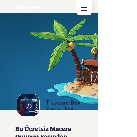
Camgaroo
Treasure Box
Macera - Ücretsiz
Bu Ücretsiz Macera
Oyunun Başından