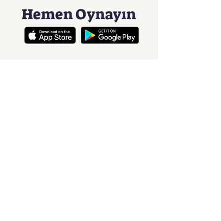
Hemen Oynayın
Camgaroo
Müthiş Sürükleyici Bir Oyun
Deneyimi
İletişim
ozguregitim@gmail.com
Tel:
0532 225 0483